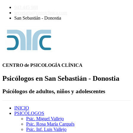
943 445 988
secretaria@cepsiclinica.com
San Sebastián - Donostia
CENTRO de PSICOLOGÍA CLÍNICA
Psicólogos en San Sebastián - Donostia
Psicólogos de adultos, niños y adolescentes
INICIO
PSICÓLOGOS
Psic. Miguel Vallejo
Psic. Rosa María Carqués
Psic. Inf. Luis Vallejo