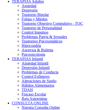
TERAPIAS Adultos
Ansiedad
Depresión
Trastorno Bipolar
Fobias y Miedos
Trastorno Obsesivo Compulsivo - TOC
Trastorno de Personalidad
Control Impulsos
Problemas Pareja & Sexuales
Trastornos Psicosomáticos
Hipocondría
Anorexia & Bulimia
Psicooncología
TERAPIAS Infantil
Ansiedad Infantil
Depresión Infantil
Problemas de Conducta
Control Esfínteres
Alteraciones de Sueño
Hábitos Alimentarios
TDAH
Fracaso Escolar
Baja Autoestima
CONSULTA ONLINE
Nuestra Consulta Online