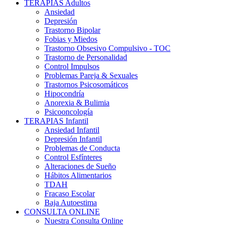
TERAPIAS Adultos
Ansiedad
Depresión
Trastorno Bipolar
Fobias y Miedos
Trastorno Obsesivo Compulsivo - TOC
Trastorno de Personalidad
Control Impulsos
Problemas Pareja & Sexuales
Trastornos Psicosomáticos
Hipocondría
Anorexia & Bulimia
Psicooncología
TERAPIAS Infantil
Ansiedad Infantil
Depresión Infantil
Problemas de Conducta
Control Esfínteres
Alteraciones de Sueño
Hábitos Alimentarios
TDAH
Fracaso Escolar
Baja Autoestima
CONSULTA ONLINE
Nuestra Consulta Online