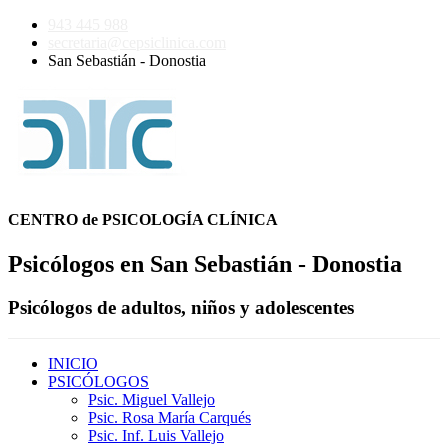
943 445 988
secretaria@cepsiclinica.com
San Sebastián - Donostia
CENTRO de PSICOLOGÍA CLÍNICA
Psicólogos en San Sebastián - Donostia
Psicólogos de adultos, niños y adolescentes
INICIO
PSICÓLOGOS
Psic. Miguel Vallejo
Psic. Rosa María Carqués
Psic. Inf. Luis Vallejo