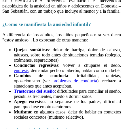
En CEPSICLINICA ofrecemos evaluación e intervención
psicológica de la ansiedad en niños y adolescentes en Donostia –
San Sebastián, con un trabajo que incluye al menor y a la familia.
¿Cómo se manifiesta la ansiedad infantil?
A diferencia de los adultos, los niños pequeños rara vez dicen
"estoy ansioso". Lo expresan de otras maneras:
Quejas somáticas
: dolor de barriga, dolor de cabeza,
náuseas, sobre todo antes de situaciones temidas (colegio,
exámenes, separaciones).
Conductas regresivas
: volver a chuparse el dedo,
enuresis
, demandar pecho o biberón, hablar como un bebé.
Cambios de conducta
: irritabilidad, rabietas,
oposicionismo (ver
problemas de conducta
), rechazo a
situaciones que antes aceptaban.
Trastornos del sueño
: dificultades para conciliar el sueño,
pesadillas frecuentes, miedo a dormir solos.
Apego excesivo
: no separarse de los padres, dificultad
para quedarse en otros entornos.
Mutismo
: en algunos casos, dejar de hablar en contextos
sociales concretos (mutismo selectivo).