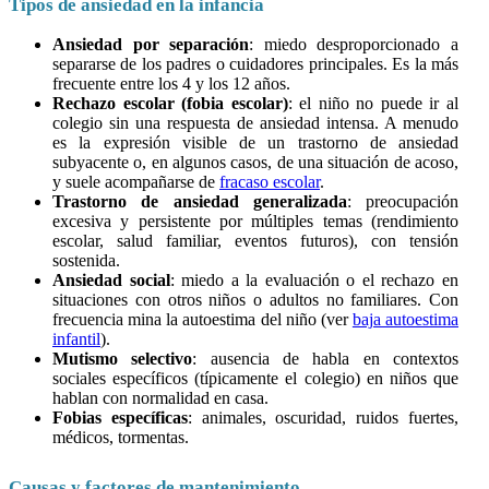
Tipos de ansiedad en la infancia
Ansiedad por separación
: miedo desproporcionado a
separarse de los padres o cuidadores principales. Es la más
frecuente entre los 4 y los 12 años.
Rechazo escolar (fobia escolar)
: el niño no puede ir al
colegio sin una respuesta de ansiedad intensa. A menudo
es la expresión visible de un trastorno de ansiedad
subyacente o, en algunos casos, de una situación de acoso,
y suele acompañarse de
fracaso escolar
.
Trastorno de ansiedad generalizada
: preocupación
excesiva y persistente por múltiples temas (rendimiento
escolar, salud familiar, eventos futuros), con tensión
sostenida.
Ansiedad social
: miedo a la evaluación o el rechazo en
situaciones con otros niños o adultos no familiares. Con
frecuencia mina la autoestima del niño (ver
baja autoestima
infantil
).
Mutismo selectivo
: ausencia de habla en contextos
sociales específicos (típicamente el colegio) en niños que
hablan con normalidad en casa.
Fobias específicas
: animales, oscuridad, ruidos fuertes,
médicos, tormentas.
Causas y factores de mantenimiento