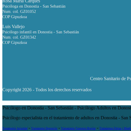
Rosa María Carqués
Psicóloga en Donostia - San Sebastián
Num. col. GZ01052
COP Gipuzkoa
Luis Vallejo
Psicólogo infantil en Donostia - San Sebastián
Num. col. GZ01342
COP Gipuzkoa
Centro Sanitario de P
Copyright
2026 - Todos los derechos reservados
Psicólogo en Donostia - San Sebastián - Psicólogo Adultos en Donosti
Psicólogo especialista en el tratamiento de adultos en Donostia - San 
-
-
-
Tratamiento Ansiedad
Tratamiento Depresión
Tratamiento Trastorno Bipolar
Tratamiento Fobias y Mied