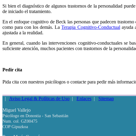
Si bien el diagnóstico de algunos trastornos de la personalidad puede
de iniciado el tratamiento.
En el enfoque cognitivo de Beck las personas que padecen trastorno de
como para con los demás. La
Terapia Cognitivo-Conductual
ayuda a 
ajustada a la realidad.
En general, cuando las intervenciones cognitivo-conductuales se basa
suficiente atención, muchos pacientes con trastornos de la personalidad
Pedir cita
Pida cita con nuestros psicólogos o contacte para pedir más informaci
|
Aviso Legal & Políticas de Uso
|
Enlaces
|
Sitemap
Miguel Vallejo
Psicólogo en Donostia - San Sebastián
Num. col. GZ00475
COP Gipuzkoa