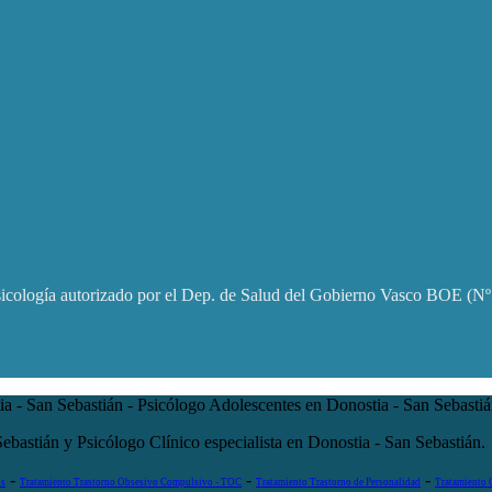
sicología autorizado por el Dep. de Salud del Gobierno Vasco BOE (
a - San Sebastián - Psicólogo Adolescentes en Donostia - San Sebastián
Sebastián y Psicólogo Clínico especialista en Donostia - San Sebastián.
-
-
-
os
Tratamiento Trastorno Obsesivo Compulsivo - TOC
Tratamiento Trastorno de Personalidad
Tratamiento 