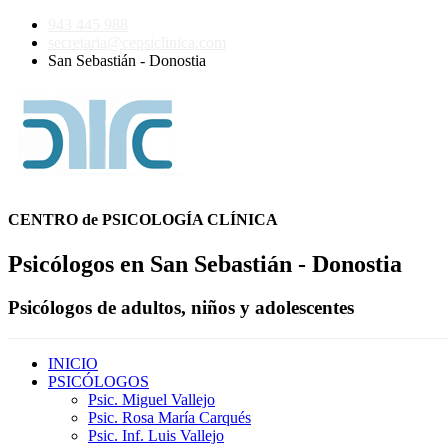
943 445 988
secretaria@cepsiclinica.com
San Sebastián - Donostia
CENTRO de PSICOLOGÍA CLÍNICA
Psicólogos en San Sebastián - Donostia
Psicólogos de adultos, niños y adolescentes
INICIO
PSICÓLOGOS
Psic. Miguel Vallejo
Psic. Rosa María Carqués
Psic. Inf. Luis Vallejo