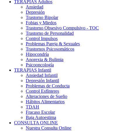
TERAPIAS Adultos
Ansiedad
Depresión
Trastorno Bipolar
Fobias y Miedos
Trastorno Obsesivo Compulsivo - TOC
Trastorno de Personalidad
Control Impulsos
Problemas Pareja & Sexuales
Trastornos Psicosomáticos
Hipocondría
Anorexia & Bulimia
Psicooncología
TERAPIAS Infantil
Ansiedad Infantil
Depresión Infantil
Problemas de Conducta
Control Esfínteres
Alteraciones de Sueño
Hábitos Alimentarios
TDAH
Fracaso Escolar
Baja Autoestima
CONSULTA ONLINE
Nuestra Consulta Online