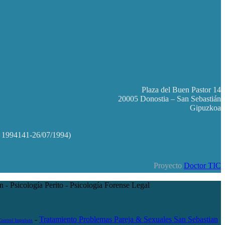
Plaza del Buen Pastor 14
20005 Donostia – San Sebastián
Gipuzkoa
Nº 1994141-26/07/1994)
Proyecto
Doctor TIC
 - Psicología Perito - Psicología Forense Legal
-
Tratamiento Problemas Pareja & Sexuales San Sebastian
Control Impulsos