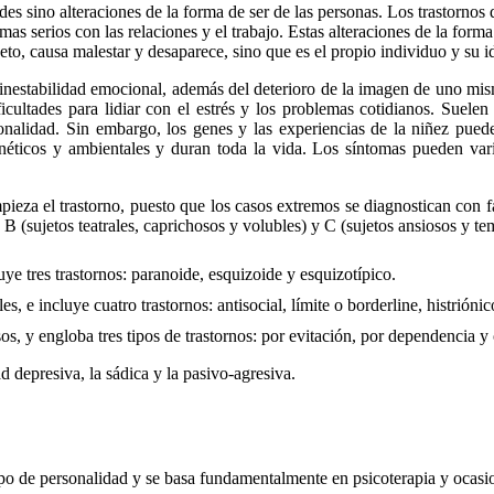
s sino alteraciones de la forma de ser de las personas. Los trastornos 
 serios con las relaciones y el trabajo. Estas alteraciones de la form
to, causa malestar y desaparece, sino que es el propio individuo y su id
la inestabilidad emocional, además del deterioro de la imagen de uno mis
icultades para lidiar con el estrés y los problemas cotidianos. Suelen
onalidad. Sin embargo, los genes y las experiencias de la niñez pued
genéticos y ambientales y duran toda la vida. Los síntomas pueden va
eza el trastorno, puesto que los casos extremos se diagnostican con fac
, B (sujetos teatrales, caprichosos y volubles) y C (sujetos ansiosos y te
ye tres trastornos: paranoide, esquizoide y esquizotípico.
s, e incluye cuatro trastornos: antisocial, límite o borderline, histriónico
os, y engloba tres tipos de trastornos: por evitación, por dependencia 
d depresiva, la sádica y la pasivo-agresiva.
 tipo de personalidad y se basa fundamentalmente en psicoterapia y ocas